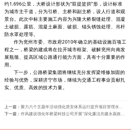
约1.696公里，大桥设计形状为“双提篮拱”形，设计标准
为城市主干道，分为引桥、主桥和副主桥，设人行道和观
景台。此次中标主要施工内容为兴隆大桥裂缝处理、混凝
土破损、露筋、混凝土麻面、破损、锚头锈蚀处理、吊杆
防水罩处理等。
作为兖州市委、市政府2010年确立的基础设施百项工
程之一，桥梁的建成将在拉开城市框架、破解兖州向南发
展瓶颈、提高区域公路通行能力方面，具有十分重要的作
用。
下一步，公路桥梁集团将继续充分发挥梁维修加固的
经验与优势，深耕济宁市场，继续为交通工程事业贡献扎
实、优质、高效的技术力量。
上一篇：
聚力六个主题年活动强化质安体系运行提升项目管理水平，我们在行动（五）
下一篇：
作风建设强化年桥梁科技公司开展“深化廉洁共建永葆政治本色”主题党日活动