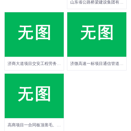
山东省公路桥梁建设集团有限公司济菏五标项目改路工程采购公告
济商大道项目交安工程劳务竞争性选拔成交候选人公示
济微高速一标项目通信管道工程劳务竞争性选拔成交候选人公示
高商项目一合同板顶凿毛、桥面抛丸工程劳务竞争性选拔成交候选人公示