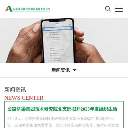
新闻资讯
新闻资讯
NEWS CENTER
公路桥梁集团技术研究院党支部召开2025年度组织生活
会
3月13日，公路桥梁集团技术研究院党支部召开2025年度组织生活
会，公路桥梁集团党委委员、总会计师高谦到会指导，技术研究院党