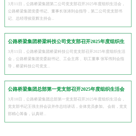
3月11日，公路桥梁集团第二公司党支部召开2025年度组织生活会，
公路桥梁集团党委书记、董事长张涛到会指导，第二公司党支部书
记、总经理侯亚辉主持会...
公路桥梁集团桥梁科技公司党支部召开2025年度组织生
活会
3月11日，公路桥梁集团桥梁科技公司党支部召开2025年度组织生活
会，公路桥梁集团党委副书记、工会主席 、职工董事 张军伟到会指
导，桥梁科技公司党支...
公路桥梁集团总部第一党支部召开2025年度组织生活会
3月10日，公路桥梁集团总部第一党支部召开2025年度组织生活会，
党支部书记王强主持会议并作总结讲话，全体党员参加。 会前，党支
部精心筹备，认真研...