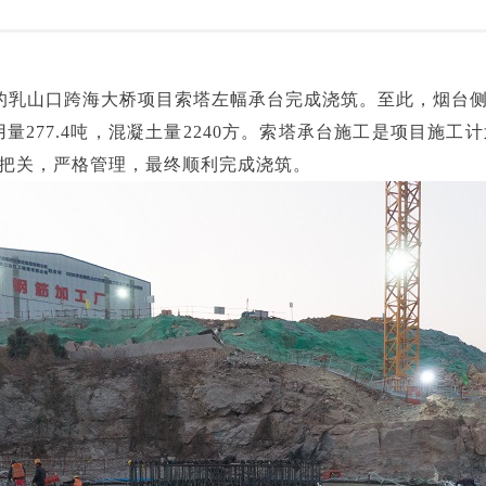
承建的乳山口跨海大桥项目索塔左幅承台完成浇筑。
至此
，烟台
量277.4吨，混凝土量2240方。
索塔承台施工是项目施工计
把关，严格管理，最终顺利完成浇筑。