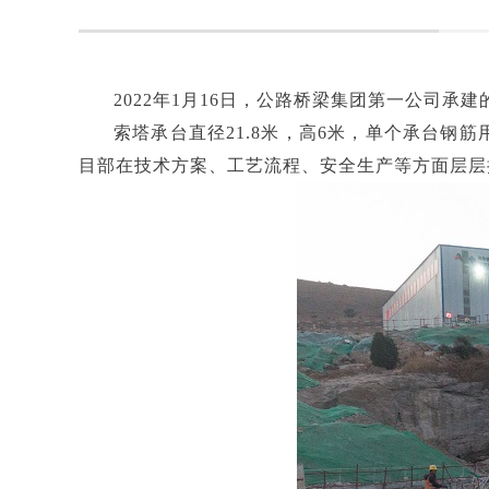
2022年1月16日，公路桥梁集团第一公司
索塔承台直径
21.8米，高6米，单个承台钢筋用
目部在技术方案、工艺流程、安全生产等方面层层