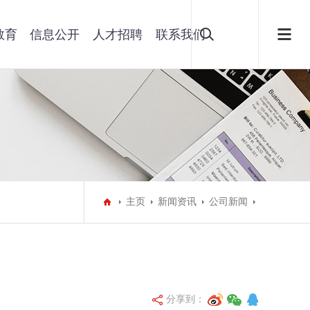
教育
信息公开
人才招聘
联系我们
主页
新闻资讯
公司新闻
分享到：