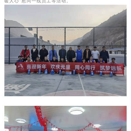
暖人心”慰问一线员工等活动。