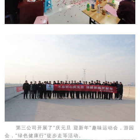
第三公司开展了“庆元旦 迎新年”趣味运动会，游园
会，“绿色健康行”徒步走等活动。