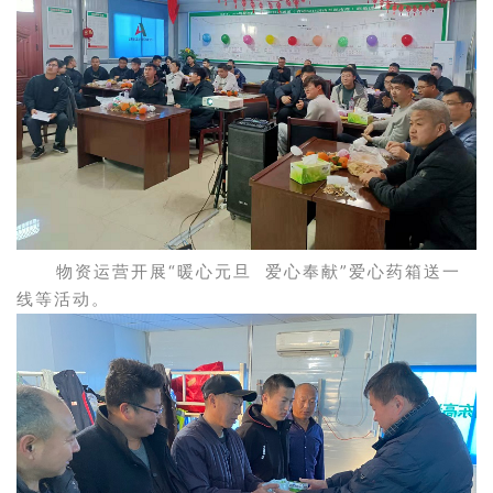
物资运营开展“
暖心元旦
爱心奉献”
爱心药箱送一
线等活动。