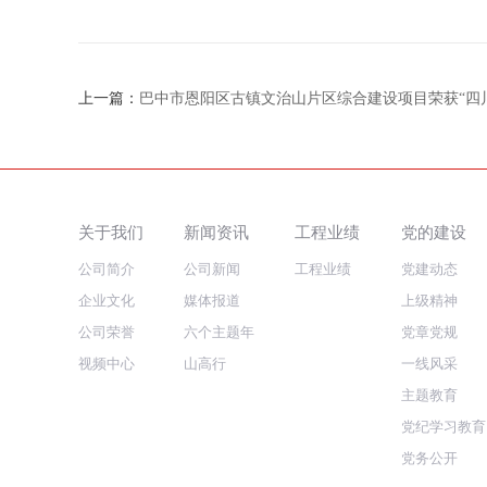
上一篇：
巴中市恩阳区古镇文治山片区综合建设项目荣获“四
关于我们
新闻资讯
工程业绩
党的建设
公司简介
公司新闻
工程业绩
党建动态
企业文化
媒体报道
上级精神
公司荣誉
六个主题年
党章党规
视频中心
山高行
一线风采
主题教育
党纪学习教育
党务公开