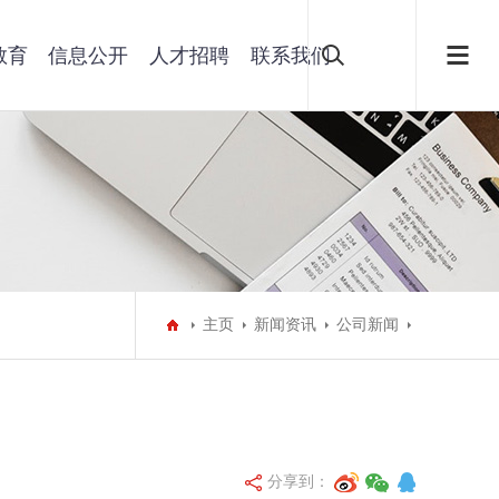
教育
信息公开
人才招聘
联系我们
主页
新闻资讯
公司新闻
分享到：