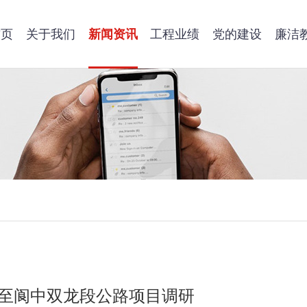
首页
关于我们
新闻资讯
工程业绩
党的建设
廉洁
水至阆中双龙段公路项目调研