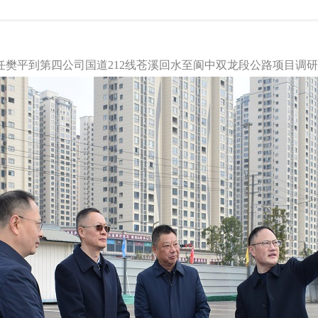
任樊平到第四公司国道212线苍溪回水至阆中双龙段公路项目调