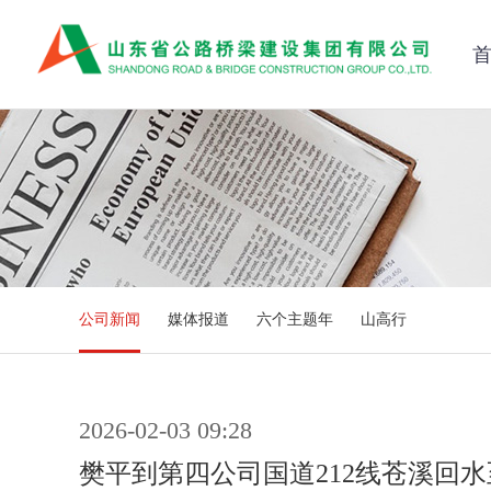
公司新闻
媒体报道
六个主题年
山高行
2026-02-03 09:28
樊平到第四公司国道212线苍溪回